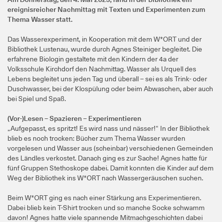
ereignisreicher Nachmittag mit Texten und Experimenten zum
Thema Wasser statt.
Das Wasserexperiment, in Kooperation mit dem W*ORT und der
Bibliothek Lustenau, wurde durch Agnes Steiniger begleitet. Die
erfahrene Biologin gestaltete mit den Kindern der 4a der
Volksschule Kirchdorf den Nachmittag. Wasser als Urquell des
Lebens begleitet uns jeden Tag und überall – sei es als Trink- oder
Duschwasser, bei der Klospülung oder beim Abwaschen, aber auch
bei Spiel und Spaß.
(Vor-)Lesen – Spazieren – Experimentieren
„Aufgepasst, es spritzt! Es wird nass und nässer!“ In der Bibliothek
blieb es noch trocken: Bücher zum Thema Wasser wurden
vorgelesen und Wasser aus (scheinbar) verschiedenen Gemeinden
des Ländles verkostet. Danach ging es zur Sache! Agnes hatte für
fünf Gruppen Stethoskope dabei. Damit konnten die Kinder auf dem
Weg der Bibliothek ins W*ORT nach Wassergeräuschen suchen.
Beim W*ORT ging es nach einer Stärkung ans Experimentieren.
Dabei blieb kein T-Shirt trocken und so manche Socke schwamm
davon! Agnes hatte viele spannende Mitmachgeschichten dabei