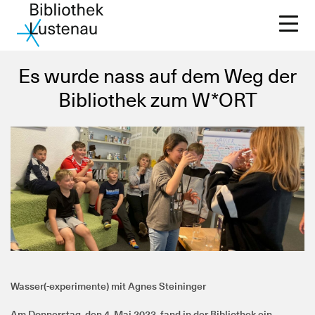
Es wurde nass auf dem Weg der
Bibliothek zum W*ORT
Un
Di
Wi
Sc
Ko
Wasser(-experimente) mit Agnes Steininger
Am Donnerstag, den 4. Mai 2023, fand in der Bibliothek ein