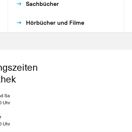
Sachbücher
Hörbücher und Filme
ngszeiten
thek
nd Sa
0 Uhr
r
0 Uhr