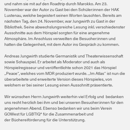
und nahm sie mit auf den Roadtrip durch Marokko. Am 23.
November war der Autor zu Gast bei den Schüler:innen der HAK
Lustenau, welche begeistert seinen Worten lauschten. Bereits am
nächsten Tag, den 24. November, war Jungwirth zu Gast in der
Bibliothek. Seine abwechslungsreiche Lesung inkl. verschiedenster
Ausschnitte aus dem Hörspiel sorgten für eine angenehme
Atmosphäre. Im Anschluss verweilten die Besucher:innen und
hatten die Gelegenheit, mit dem Autor ins Gespräch zu kommen.
Andreas Jungwirth studierte Germanistik und Theaterwissenschaft
sowie Schauspiel. Er arbeitet als Moderator und auch als
Hörspielregisseur und veröffentlichte schon 2021 das Hörspiel
„Peace“, welches vom MDR produziert wurde. „Im Atlas“ ist nun die
überarbeitete und erweiterte Version dieses Hörspieles, von
welchem er bei seiner Lesung einen Ausschnitt präsentierte.
Wir wünschen Herrn Jungwirth weiterhin viel Erfolg und bedanken
uns recht herzlich bei ihm und bei unseren Besucher:innen für den
angenehmen Abend. Ebenso bedanken wir uns beim Verein
GOWest für LGBTIQ* für die Zusammenarbeit und
der Büchereiförderung für die Unterstützung.