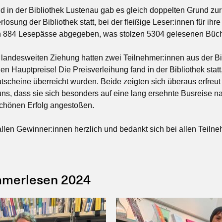
 in der Bibliothek Lustenau gab es gleich doppelten Grund zur
osung der Bibliothek statt, bei der fleißige Leser:innen für ihr
 884 Lesepässe abgegeben, was stolzen 5304 gelesenen Büche
r landesweiten Ziehung hatten zwei Teilnehmer:innen aus der B
n Hauptpreise! Die Preisverleihung fand in der Bibliothek stat
scheine überreicht wurden. Beide zeigten sich überaus erfreut 
ns, dass sie sich besonders auf eine lang ersehnte Busreise n
chönen Erfolg angestoßen.
 allen Gewinner:innen herzlich und bedankt sich bei allen Teiln
mmerlesen 2024