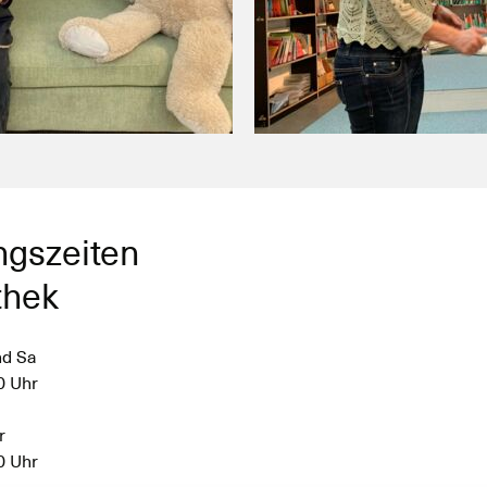
ngszeiten
thek
nd Sa
0 Uhr
r
0 Uhr