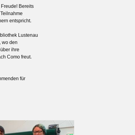
 Freude! Bereits
e Teilnahme
rn entspricht.
ibliothek Lustenau
t, wo den
über ihre
ach Como freut.
ehmenden für